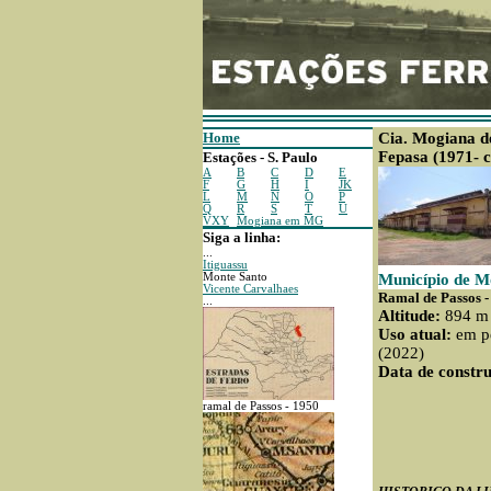
Home
Cia. Mogiana d
Fepasa (1971- c
Estações - S. Paulo
A
B
C
D
E
F
G
H
I
JK
L
M
N
O
P
Q
R
S
T
U
VXY
Mogiana em MG
Siga a linha:
...
Itiguassu
Monte Santo
Município de M
Vicente Carvalhaes
Ramal de Passos -
...
Altitude:
894 m
Uso atual:
em pé
(2022)
Data de constru
ramal de Passos - 1950