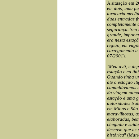
A situação em 20
em dois, uma pa
tornearia mecân
duas entradas f
completamente a
segurança. Seu 
grande, imponen
era nesta estaçã
região, em vagõe
carregamento a 
07/2001
).
"
Meu avô, e dep
estação e eu ti
Quando tinha un
até a estação It
caminhávamos at
da viagem numa 
estação é uma g
autoridades trat
em Minas e São 
maravilhosas, a
elaboradas, bem
chegada e saída
descaso que as 
histórica
" (
Mari