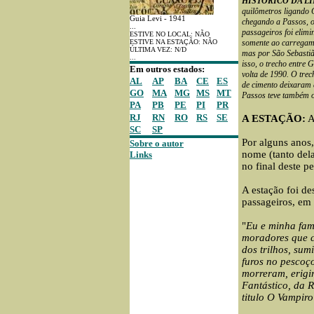
HISTORICO DA L
quilômetros ligando
Guia Levi - 1941
chegando a Passos, o
...
passageiros foi elim
ESTIVE NO LOCAL: NÃO
ESTIVE NA ESTAÇÃO: NÃO
somente ao carregame
ÚLTIMA VEZ: N/D
mas por São Sebastiã
...
isso, o trecho entre 
Em outros estados:
volta de 1990. O trec
AL
AP
BA
CE
ES
de cimento deixaram d
GO
MA
MG
MS
MT
Passos teve também os
PA
PB
PE
PI
PR
RJ
RN
RO
RS
SE
A ESTAÇÃO:
A
SC
SP
Por alguns anos
Sobre o autor
nome (tanto del
Links
no final deste p
A estação foi d
passageiros, em 
"
Eu e minha fam
moradores que c
dos trilhos, su
furos no pescoç
morreram, erigi
Fantástico, da 
titulo O Vampiro