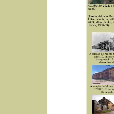
ACIMA
: Em
2022
, o 
Maps)
(
Fontes
: Adriano Mar
Juliano Zambrota, 200
2003; Milton Junior, 
oficiais, 1900-69)
A estação de Monte 
anos 10, talvez 
inauguração. A
desconhecid
A estação de Monte
07/2001. Foto R
Romualdo