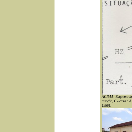
ACIMA
: Esquema do
estação, C - casa e A
1986).