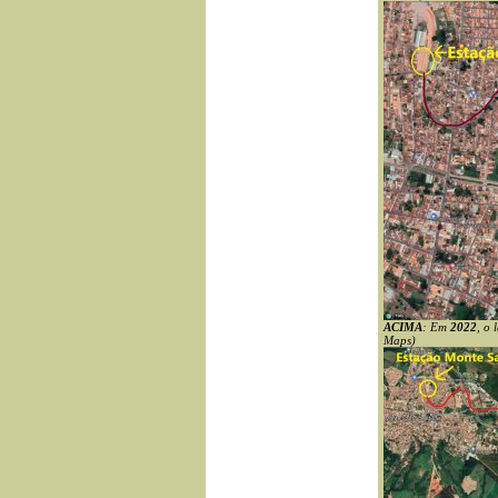
ACIMA
: Em
2022
, o 
Maps)