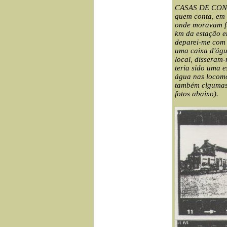
CASAS DE CONS
quem conta, em 
onde moravam fu
km da estação e
deparei-me com 
uma caixa d'ág
local, dissera
teria sido uma 
água nas locomo
também clgumas
fotos abaixo).