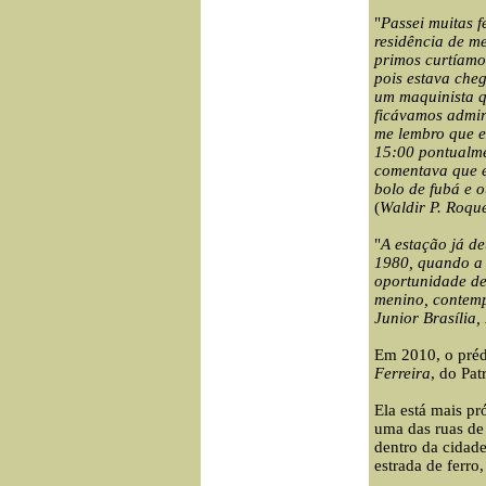
"
Passei muitas f
residência de m
primos curtíamo
pois estava che
um maquinista q
ficávamos admir
me lembro que e
15:00 pontualme
comentava que e
bolo de fubá e 
(
Waldir P. Roque
"
A estação já d
1980, quando a 
oportunidade de
menino, contemp
Junior Brasília,
Em 2010, o préd
Ferreira
, do Pa
Ela está mais pr
uma das ruas d
dentro da cidade
estrada de ferro