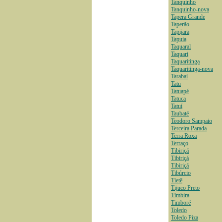
Tanquinho
Tanquinho-nova
Tapera Grande
Taperão
Tapijara
Tapuia
Taquaral
Taquari
Taquaritinga
Taquaritinga-nova
Tarabaí
Tatu
Tatuapé
Tatuca
Tatuí
Taubaté
Teodoro Sampaio
Terceira Parada
Terra Roxa
Terraço
Tibiriçá
Tibiriçá
Tibiriçá
Tibúrcio
Tietê
Tijuco Preto
Timbira
Timboré
Toledo
Toledo Piza