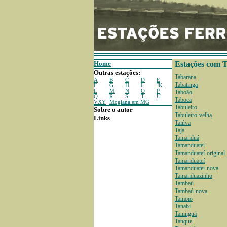
Home
Estações com 
Outras estações:
Tabarana
A
B
C
D
E
Tabatinga
F
G
H
I
JK
L
M
N
O
P
Taboão
Q
R
S
T
U
Taboca
VXY
Mogiana em MG
Tabuleiro
Sobre o autor
Tabuleiro-velha
Links
Taiúva
Tajá
Tamanduá
Tamanduateí
Tamanduateí-original
Tamanduateí
Tamanduateí-nova
Tamanduazinho
Tambaú
Tambaú-nova
Tamoio
Tanabi
Taninguá
Tanque