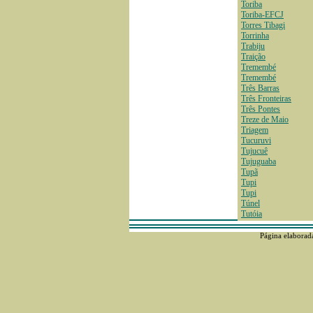
Toriba
Toriba-EFCJ
Torres Tibagi
Torrinha
Trabiju
Traição
Tremembé
Tremembé
Três Barras
Três Fronteiras
Três Pontes
Treze de Maio
Triagem
Tucuruvi
Tujucuê
Tujuguaba
Tupã
Tupi
Tupi
Túnel
Tutóia
Página elaborad