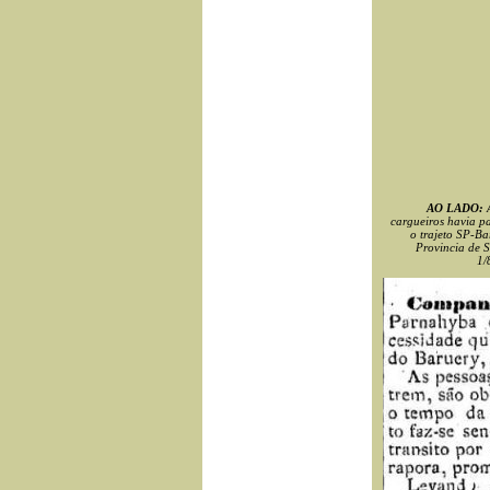
AO LADO:
A
cargueiros havia pa
o trajeto SP-Ba
Provincia de S
1/