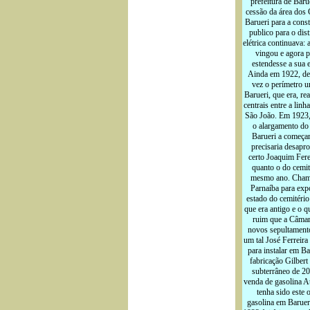
prefeitura de Baru
cessão da área dos
Barueri para a cons
publico para o dist
elétrica continuava:
vingou e agora p
estendesse a sua e
Ainda em 1922, def
vez o perímetro u
Barueri, que era, re
centrais entre a linh
São João. Em 1923, 
o alargamento do 
Barueri a começar
precisaria desapro
certo Joaquim Fere
quanto o do cemit
mesmo ano. Chama-
Parnaíba para exp
estado do cemitério
que era antigo e o qu
ruim que a Câmara
novos sepultamento
um tal José Ferreira
para instalar em B
fabricação Gilber
subterrâneo de 200
venda de gasolina At
tenha sido este 
gasolina em Barueri