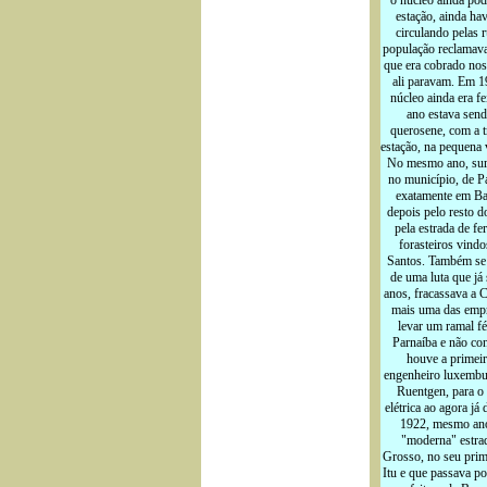
o núcleo ainda podi
estação, ainda hav
circulando pelas 
população reclamava
que era cobrado nos
ali paravam. Em 1
núcleo ainda era fe
ano estava send
querosene, com a t
estação, na pequena v
No mesmo ano, surg
no município, de P
exatamente em Ba
depois pelo resto do
pela estrada de f
forasteiros vindo
Santos. Também se 
de uma luta que já
anos, fracassava a 
mais uma das empr
levar um ramal fé
Parnaíba e não co
houve a primeir
engenheiro luxembu
Ruentgen, para o 
elétrica ao agora já
1922, mesmo ano
"moderna" estra
Grosso, no seu prim
Itu e que passava po