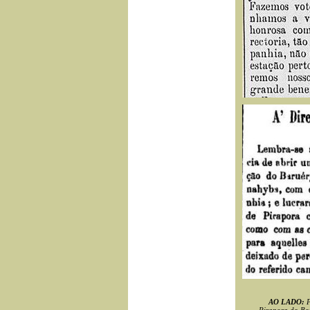
AO LADO:
P