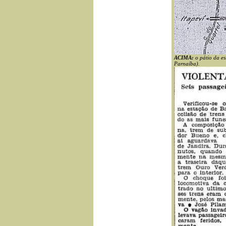
ACIMA:
o pátio da e
Parnaíba).