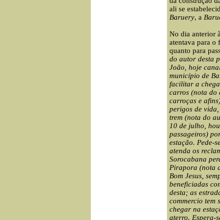
da construção d
ali se estabeleci
Baruery
, a
Baru
No dia anterior 
atentava para o f
quanto para pass
do autor desta 
João, hoje cana
município de Ba
facilitar a che
carros (nota do 
carroças e afins
perigos de vida,
trem (nota do a
10 de julho, hou
passageiros) po
estação. Pede-s
atenda os reclam
Sorocabana perd
Pirapora (nota 
Bom Jesus, semp
beneficiadas com
desta; as estra
commercio tem so
chegar na estaç
aterro. Espera-s