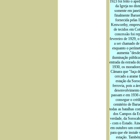
1923 foi feito o ape
da Igreja no dist
somente em janei
finalmente Barueri
fornecida pelas 
Kenworthy, empresa
de tecidos em Cot
concessão foi re
fevereiro de 1929, o
a ser chamado de
enquanto o perímet
aumenta "desde 
iluminação pública 
entrada da estrada d
1930, os moradore
Câmara que "faça d
cercado a arame f
estação da Soroc
ferrovia, pois a ár
desenvolvimento l
passam e em 1936 o
consegue o crédi
cemitério de Barue
todas as batalhas co
dos Campos da Est
verdade, da Sorocab
- com o Estado. Ain
em outubro um cont
para que ele instale 
estação. Também