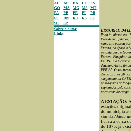
AL
AP
BA
CE
ES
GO
MA
MG
MS
MT
PA
PB
PE
PI
PR
RJ
RN
RO
RS
SE
SC
SP
Sobre o autor
HISTORICO DA L
Links
linha foi aberto em 1
Presidente Epitácio,
ramais, e passou por
Ytuana, na época à b
vendida para o Gover
Percival Farquhar, d
Em 1919, o Governo p
detentor. Assim foi a
FEPASA. O seu trecho
desde os anos 20 pas
surgimento da CPTM, 
passageiros de longo
suprimidos pela conce
para trens de carga.
A ESTAÇÃO:
A
estações origina
do município ao
sim da
Aldeia d
ficava a cerca d
de 1875, já exi