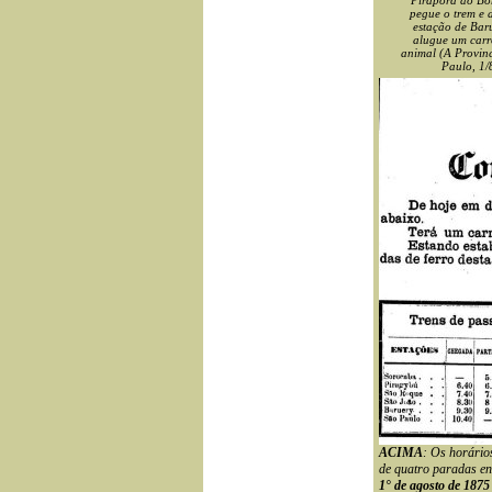
Pirapora do Bo
pegue o trem e 
estação de Baru
alugue um car
animal (A Provinc
Paulo, 1/
ACIMA
: Os horário
de quatro paradas en
1° de agosto de 1875