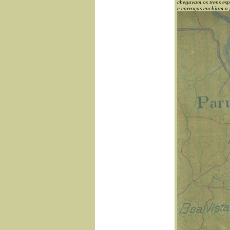
chegavam os trens esp
e carroças enchiam a 