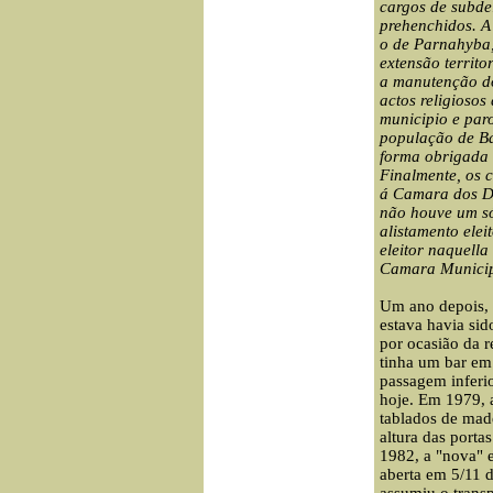
cargos de subdel
prehenchidos. A 
o de Parnahyba,
extensão territo
a manutenção do
actos religiosos
municipio e paro
população de Ba
forma obrigada
Finalmente, os c
á Camara dos De
não houve
um só
alistamento elei
eleitor naquella 
Camara Municipa
Um ano depois, o 
estava havia sid
por ocasião da r
tinha um bar em
passagem inferio
hoje.
Em 1979, a
tablados de made
altura das porta
1982, a "nova" e
aberta em 5/11 