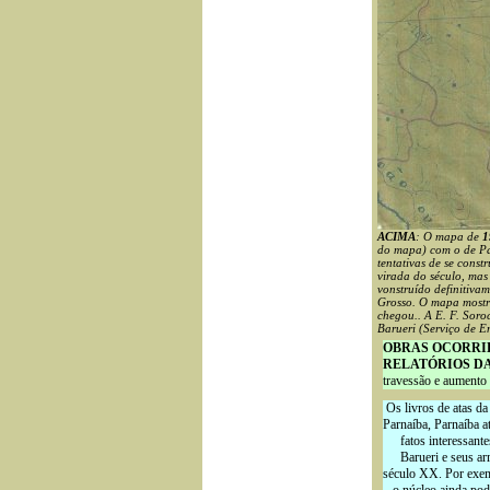
ACIMA
: O mapa de
1
do mapa) com o de Pa
tentativas de se cons
virada do século, mas
vonstruído definitiv
Grosso. O mapa mostra
chegou.. A E. F. Soro
Barueri (Serviço de E
OBRAS OCORRID
RELATÓRIOS DA E
travessão e aumento 
Os livros de atas d
Parnaíba, Parnaíba a
fatos interessante
Barueri e seus ar
século XX. Por exe