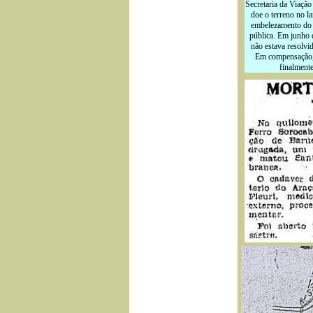
Secretaria da Viação
doe o terreno no l
embelezamento do l
pública. Em junho 
não estava resolvi
Em compensação, 
finalmente