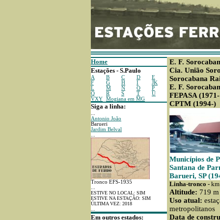
Home
E. F. Sorocaba
Cia. União Sor
Estações - S.Paulo
A
B
C
D
E
Sorocabana Rai
F
G
H
I
JK
E. F. Sorocaba
L
M
N
O
P
Q
R
S
T
U
FEPASA (1971-
VXY
Mogiana em MG
CPTM (1994-)
Siga a linha:
...
Antonio João
Barueri
Jardim Belval
...
Municípios de 
Santana de Par
Barueri, SP (19
Tronco EFS-1935
Linha-tronco -
km 
...
Altitude:
719 m
ESTIVE NO LOCAL: SIM
ESTIVE NA ESTAÇÃO: SIM
Uso atual:
estaç
ÚLTIMA VEZ: 2018
metropolitanos
...
Data de constru
Em outros estados: