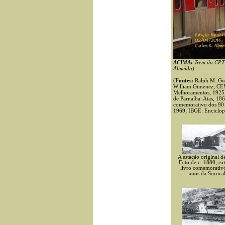
ACIMA
:
Trem da CPTM
Almeida).
(
Fontes:
Ralph M. Gies
William Gimenez; CEM
Melhoramentos, 1925;
de Parnaíba: Atas, 1
comemorativo dos 90 a
1969; IBGE: Enciclopé
A estação original d
Foto de c. 1880, ex
livro comemorativ
anos da Soroca