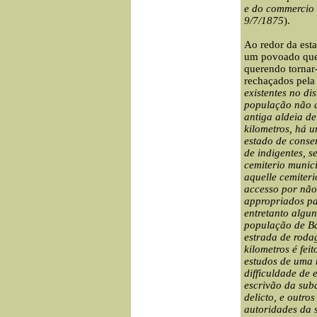
e do commercio
9/7/1875
).
Ao redor
da esta
um povoado que 
querendo tornar-
rechaçados pel
existentes no di
população não a
antiga
aldeia de
kilometros, há 
estado de conse
de indigentes, s
cemiterio munic
aquelle cemiteri
accesso por não
appropriados pa
entretanto algun
população de Ba
estrada de rodag
kilometros é fe
estudos de uma 
difficuldade de 
escrivão da subd
delicto, e
outros
autoridades da 