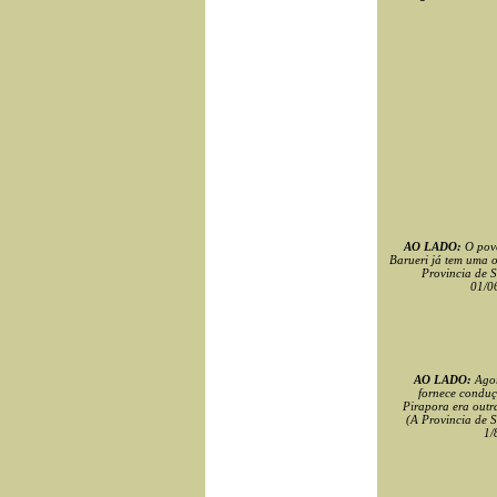
AO LADO:
O pov
Barueri já tem uma o
Provincia de S
01/0
AO LADO:
Ago
fornece condu
Pirapora era outr
(A Provincia de S
1/