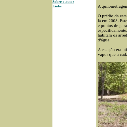
Sobre o autor
Links
A quilometragem
O prédio da est
lá em 2008. Este
e pontos de par
especificamente
habitam os arre
d'água.
A estação era ut
vapor que a cad