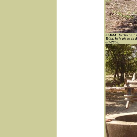
ACIMA
: Trecho da Es
Telha, hoje afastado
6/1/2008
).