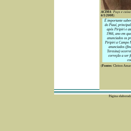
ACIMA
: Poço e caixa
6/1/2008
).
É importante saber 
do Piauí, principa
após Piripiri e 
1966, ano em que,
anunciados os pr
Piripiri a Campo M
anunciados (fin
Teresina) ocorre
correção a ser f
co
(
Fontes
: Cleiton Ama
Página elaborad