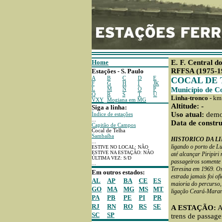
Home
E. F. Central d
RFFSA (1975-1
Estações - S. Paulo
A
B
C
D
E
COCAL DE
F
G
H
I
JK
Município de Co
L
M
N
O
P
Q
R
S
T
U
Linha-tronco -
km 
VXY
Mogiana em MG
Altitude: -
Siga a linha:
Uso atual:
demo
Índice de estações
...
Data de constru
Capitão de Campos
Cocal de Telha
Sambaíba
HISTORICO DA L
...
ligando o porto de L
ESTIVE NO LOCAL: NÃO
ESTIVE NA ESTAÇÃO: NÃO
até alcançar Piripir
ÚLTIMA VEZ: S/D
passageiros somente 
...
Teresina em 1969. Os
Em outros estados:
estrada jamais foi of
AL
AP
BA
CE
ES
maioria do percurso, 
GO
MA
MG
MS
MT
ligação Ceará-Mara
PA
PB
PE
PI
PR
RJ
RN
RO
RS
SE
A ESTAÇÃO:
A
SC
SP
trens de passag