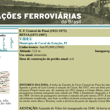
E. F. Central do Piauí (1922-1975)
RFFSA (1975-1997)
aulo:
VIDEU
D
E
I
JK
Município de Cocal da Estação, PI
O
P
Linha-tronco
- km 95,060 (1960)
T
U
em MG
Altitude:
122 m
Inauguraç
Uso atual:
demolida
s
Data de construção do prédio atual:
n/d
HISTORICO DA LINHA:
A linha da Estrada de Ferro Central do Piauí foi ab
ligando o porto de Luiz Correa à estação de Cocal. Até 1937, teve um lento pr
alcançar Piripiri nesse ano. Aí, somente em 1952 chegou a Campo Maior, com o
passageiros somente atingindo essa cidade em 1966, e finalmente chegando a Al
em 1969. Os trens de passageiros serviram à estrada até pelo menos 1979. A est
oficialmente erradicada, mas hoje os trilhos já foram arrancados na maioria do
L: NÃO
no trecho entre Altos e Teresina, onde a ferrovia faz parte da ligação Ceará-M
ÇÃO: NÃO
A ESTAÇÃO:
A parada de
Videu
foi inaugurada em 1946. Já havia s