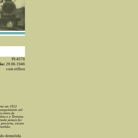
PI-4576
ão:
29.06.1946
com trilhos
erta em 1922
osseguimento até
s trens de
tos e a Teresina
rada jamais foi
 percurso, exceto
aranhão.
ido demolida