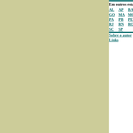
Em outros est
AL
AP
B
GO
MA
M
PA
PB
PE
RJ
RN
R
SC
SP
Sobre o autor
Links