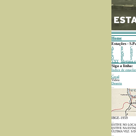
Home
Estações - S.P
A
B
C
F
G
H
L
M
N
Q
R
S
VXY
Mogiana 
Siga a linha:
Índice de estaçõe
...
Cocal
Videu
Deserto
...
IBGE-1959
...
ESTIVE NO LOCA
ESTIVE NA ESTA
ÚLTIMA VEZ: S/D
...