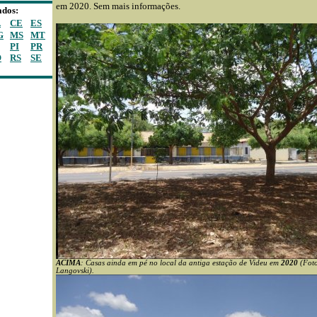
em 2020. Sem mais informações.
ados:
A
CE
ES
G
MS
MT
PI
PR
O
RS
SE
ACIMA
: Casas ainda em pé no local da antiga estação de Videu em
2020
(Foto
Langovski).