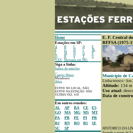
Home
E. F. Central d
RFFSA (1975-1
Estações em SP:
A
B
C
D
E
F
G
H
I
JK
L
M
N
O
P
Q
R
S
T
U
VXY
Mogiana em MG
Siga a linha:
Índice de estações
...
Campo Maior
Município de C
Miradouro
Linha-tronco - km
Altos
...
Altitude:
134 m
ESTIVE NO LOCAL: NÃO
Uso atual:
desc
ESTIVE NA ESTAÇÃO: NÃO
ÚLTIMA VEZ: S/D
Data de constru
...
Em outros estados:
AL
AP
BA
CE
ES
GO
MA
MG
MS
MT
PA
PB
PE
PI
PR
RJ
RN
RO
RS
SE
SC
SP
HISTORICO DA LINHA:
ligando o porto de L