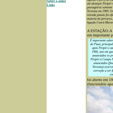
Sobre o autor
até alcançar Piripir
Links
passageiros somente 
Teresina em 1969. Os
estrada jamais foi of
maioria do percurso, 
ligação Ceará-Mara
A ESTAÇÃO: A 
um importante p
É importante saber 
do Piauí, principa
após Piripiri e 
1966, ano em que,
anunciados os pr
Piripiri a Campo M
anunciados (fin
Teresina) ocorre
correção a ser f
co
foi aberto em 1
(funcionário apo