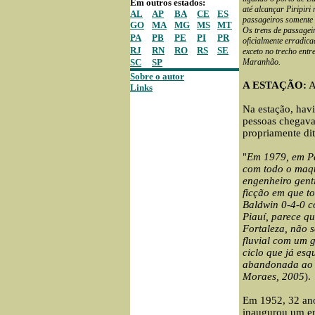
Em outros estados:
até alcançar Piripir
AL
AP
BA
CE
ES
passageiros somente 
GO
MA
MG
MS
MT
Os trens de passagei
PA
PB
PE
PI
PR
oficialmente erradic
RJ
RN
RO
RS
SE
exceto no trecho entr
SC
SP
Maranhão.
Sobre o autor
A ESTAÇÃO:
A
Links
Na estação, havi
pessoas chegava
propriamente dit
"
Em 1979, em Par
com todo o maqu
engenheiro gent
ficção em que t
Baldwin 0-4-0 c
Piauí, parece q
Fortaleza, não s
fluvial com um 
ciclo que já esq
abandonada ao l
Moraes, 2005
).
Em 1952, 32 ano
inaugurou um en