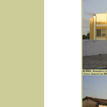
ACIMA
: Armazém e es
Cleiton Amaral em
30