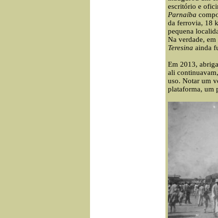
escritório e ofi
Parnaíba
compor
da ferrovia, 18 
pequena localid
Na verdade, em 
Teresina
ainda f
Em 2013, abriga
ali continuavam
uso. Notar um v
plataforma, um p