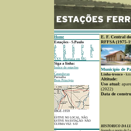
Home
E. F. Central d
RFFSA (1975-1
Estações - S.Paulo
A
B
C
D
E
F
G
H
I
JK
L
M
N
O
P
Q
R
S
T
U
VXY
Mogiana em MG
Siga a linha:
Índice de estações
Município de Pa
...
Linha-tronco -
km 
Catanduvas
Parnaíba
Altitude:
Bom Princípio
Uso atual:
apare
...
(2022)
Data de constru
IBGE-1959
...
ESTIVE NO LOCAL: NÃO
ESTIVE NA ESTAÇÃO: NÃO
ÚLTIMA VEZ: S/D
HISTORICO DA L
...
ligando o porto de L