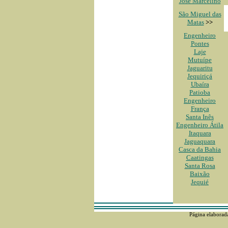
José Marcelino
São Miguel das
Matas
>>
Engenheiro
Pontes
Laje
Mutuípe
Jaguaritu
Jequiriçá
Ubaíra
Patioba
Engenheiro
França
Santa Inês
Engenheiro Átila
Itaquara
Jaguaquara
Casca da Bahia
Caatingas
Santa Rosa
Baixão
Jequié
Página elaborad