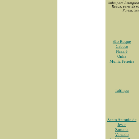
linha para Amargosa,
Roque, porto de m
Porém, teri
São Roque
Caboto
Nazaré
Onha
Muniz Ferreira
Taitinga
Santo Antonio de
Jesus
Santana
Varzedo