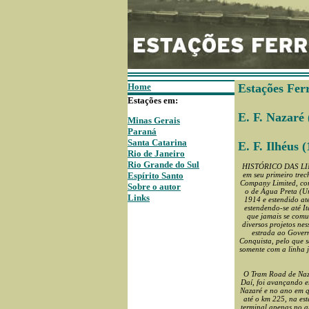
Home
Estações Fer
Estações em:
E. F. Nazaré
Minas Gerais
Paraná
Santa Catarina
E. F. Ilhéus 
Rio de Janeiro
Rio Grande do Sul
HISTÓRICO DAS LINHA
em seu primeiro trec
Espírito Santo
Company Limited
, co
Sobre o autor
o de Água Preta (Ur
Links
1914 e estendido at
estendendo-se até I
que jamais se comu
diversos projetos ne
estrada ao Govern
Conquista, pelo que s
somente com a linha j
O Tram Road de Naza
Daí, foi avançando 
Nazaré e no ano em q
até o km 225, na es
terminal apenas no a