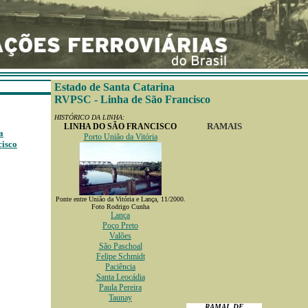
Estado de Santa Catarina
RVPSC - Linha de São Francisco
HISTÓRICO DA LINHA:
RAMAIS
LINHA DO SÃO FRANCISCO
a
Porto União da Vitória
cisco
Ponte entre União da Vitória e Lança, 11/2000.
Foto Rodrigo Cunha
Lança
Poço Preto
Valões
São Paschoal
Felipe Schmidt
Paciência
Santa Leocádia
Paula Pereira
Taunay
RAMAL DE