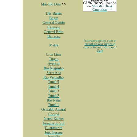
CANOINHAS
-
(saindo
Marcílio Dias
>>
de
Marcílio Dias)
Canoinhas
Três Barras
Bugre
General Osório
Canivete
General Brito
Barracas
(
entroncamento com o
ramal de Rio Negro
e
Mafra
com o
Tronco Principal
Sul
)
Cruz Lima
Tingüi
Avencal
Rio Negrinho
Serra Alta
Rio Vermelho
Tunel 5
Tunel 4
Túnel 3
Túnel 2
Rio Natal
Tunel 1
Oswaldo Amaral
Corupá
Nereu Ramos
Jaraguá do Sul
Guaramirim
João Pessoa