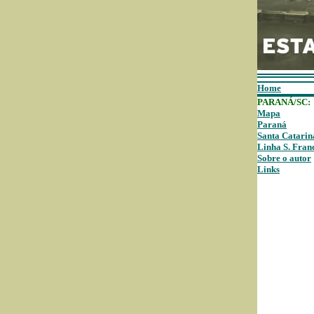
Home
PARANÁ/SC:
Mapa
Paraná
Santa Catarin
Linha S. Fran
Sobre o autor
Links