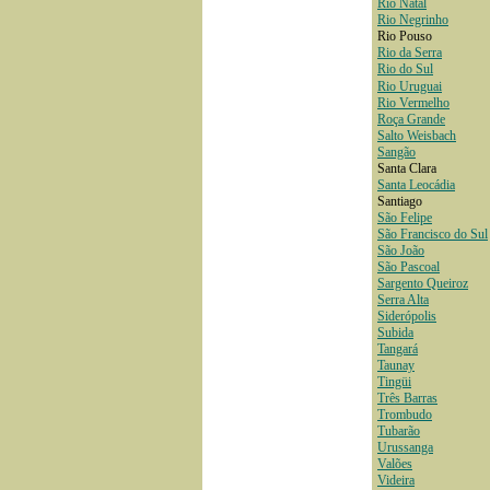
Rio Natal
Rio Negrinho
Rio Pouso
Rio da Serra
Rio do Sul
Rio Uruguai
Rio Vermelho
Roça Grande
Salto Weisbach
Sangão
Santa Clara
Santa Leocádia
Santiago
São Felipe
São Francisco do Sul
São João
São Pascoal
Sargento Queiroz
Serra Alta
Siderópolis
Subida
Tangará
Taunay
Tingüi
Três Barras
Trombudo
Tubarão
Urussanga
Valões
Videira