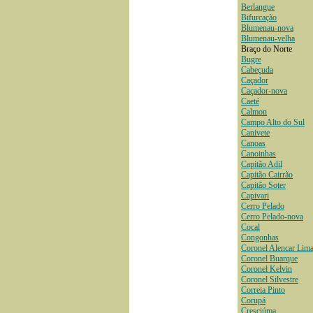
Berlangue
Bifurcação
Blumenau-nova
Blumenau-velha
Braço do Norte
Bugre
Cabeçuda
Caçador
Caçador-nova
Caeté
Calmon
Campo Alto do Sul
Canivete
Canoas
Canoinhas
Capitão Adil
Capitão Cairrão
Capitão Soter
Capivari
Cerro Pelado
Cerro Pelado-nova
Cocal
Congonhas
Coronel Alencar Lim
Coronel Buarque
Coronel Kelvin
Coronel Silvestre
Correia Pinto
Corupá
Cresciúma