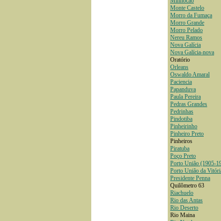
Minhocão
Monte Castelo
Morro da Fumaça
Morro Grande
Morro Pelado
Nereu Ramos
Nova Galícia
Nova Galícia-nova
Oratório
Orleans
Oswaldo Amaral
Paciencia
Papanduva
Paula Pereira
Pedras Grandes
Pedrinhas
Pindotiba
Pinheirinho
Pinheiro Preto
Pinheiros
Piratuba
Poço Preto
Porto União (1905-1
Porto União da Vitóri
Presidente Penna
Quilômetro 63
Riachuelo
Rio das Antas
Rio Deserto
Rio Maina