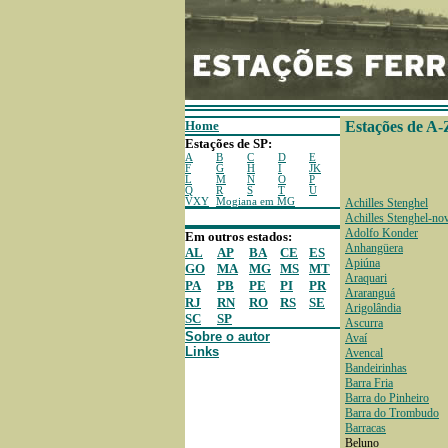
Home
Estações de A-
Estações de SP:
A
B
C
D
E
F
G
H
I
JK
L
M
N
O
P
Q
R
S
T
U
VXY
Mogiana em MG
Achilles Stenghel
Achilles Stenghel-no
Adolfo Konder
Em outros estados:
Anhangüera
AL
AP
BA
CE
ES
Apiúna
GO
MA
MG
MS
MT
Araquari
PA
PB
PE
PI
PR
Araranguá
RJ
RN
RO
RS
SE
Arigolândia
SC
SP
Ascurra
Sobre o autor
Avaí
Links
Avencal
Bandeirinhas
Barra Fria
Barra do Pinheiro
Barra do Trombudo
Barracas
Beluno