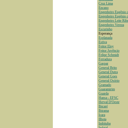
Cruz Lima
Encano
Engenheiro Eugênio 
Engenheiro Eugênio 
Engenheiro Leite Rib
Engenheiro Vereza
Escurinho
Esperança
Esplanada
Estiva
Feitor Eloy
Feitor Juvêncio
Felipe Schmidt
Ferradura
Gaspar
General Brito
General Dutra
General Goes
General Osório
Gramado
Guaramirim
Guarda
Hansa - EFSC
Herval D'Oeste
Ibicaré
Ibirama
Içara
Ilhota
Imbituba
Indaial