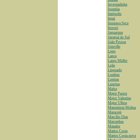
Invernadinha
Ipoméia
Itaiópolis
Itajaí
Itoupava Seca
Itororó
Jaguaruna
Jaraguá do Sul
João Pessoa
Joinville
Lajes
Lança
Lauro Müller
Leão
Linguado
Lombas
Lontras
Luzerna
Mafra
Major Pastor
Major Valentim
Major Ulhoa
Maquinista Molina
Maracajá
Marcílio Dias
Marombas
Matador
Mattos Costa
Mattos Costa-nova